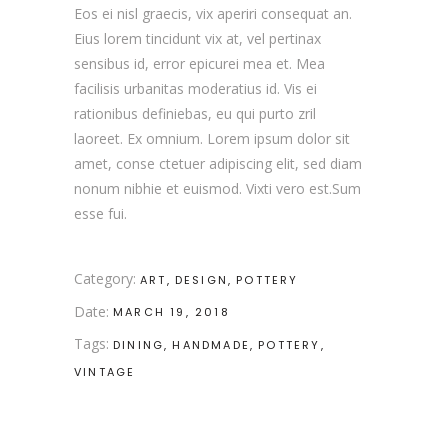
Eos ei nisl graecis, vix aperiri consequat an.
Eius lorem tincidunt vix at, vel pertinax
sensibus id, error epicurei mea et. Mea
facilisis urbanitas moderatius id. Vis ei
rationibus definiebas, eu qui purto zril
laoreet. Ex omnium. Lorem ipsum dolor sit
amet, conse ctetuer adipiscing elit, sed diam
nonum nibhie et euismod. Vixti vero est.Sum
esse fui.
Category:
ART
DESIGN
POTTERY
Date:
MARCH 19, 2018
Tags:
DINING
HANDMADE
POTTERY
VINTAGE